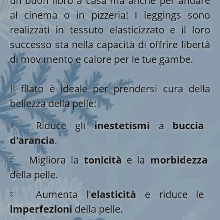
un buon libro a casa ma anche per andare
al cinema o in pizzeria! I leggings sono
realizzati in tessuto elasticizzato e il loro
successo sta nella capacità di offrire libertà
di movimento e calore per le tue gambe.
Il filato è ideale per prendersi cura della
bellezza della pelle:
Riduce gli
inestetismi
a
buccia
d'arancia
.
Migliora la
tonicità
e la
morbidezza
della pelle.
Aumenta l'
elasticità
e riduce le
imperfezioni
della pelle.