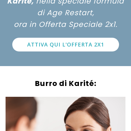
Karitè,
nella speciale formula
di Age Restart,
ora in Offerta Speciale 2x1.
ATTIVA QUI L'OFFERTA 2X1
Burro di Karité: